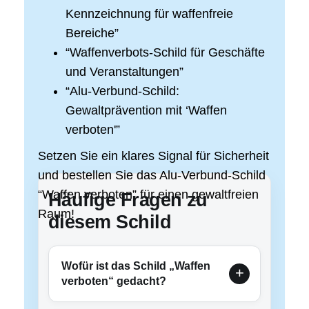
Kennzeichnung für waffenfreie
Bereiche”
“Waffenverbots-Schild für Geschäfte
und Veranstaltungen”
“Alu-Verbund-Schild:
Gewaltprävention mit ‘Waffen
verboten'”
Setzen Sie ein klares Signal für Sicherheit
und bestellen Sie das Alu-Verbund-Schild
“Waffen verboten” für einen gewaltfreien
Häufige Fragen zu
Raum!
diesem Schild
Wofür ist das Schild „Waffen
verboten“ gedacht?