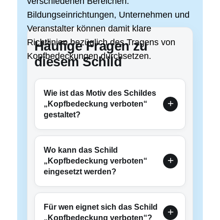
verschiedenen Bereichen.
Bildungseinrichtungen, Unternehmen und
Veranstalter können damit klare
Richtlinien bezüglich des Tragens von
Häufige Fragen zu
Kopfbedeckungen durchsetzen.
diesem Schild
Wie ist das Motiv des Schildes
„Kopfbedeckung verboten“
gestaltet?
Wo kann das Schild
„Kopfbedeckung verboten“
eingesetzt werden?
Für wen eignet sich das Schild
„Kopfbedeckung verboten“?