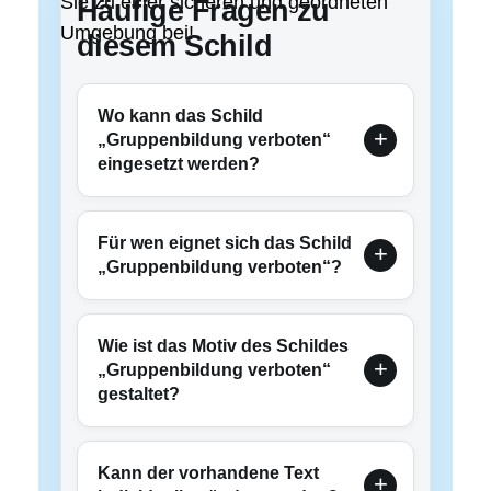
Sie zu einer sicheren und geordneten
Häufige Fragen zu
Umgebung bei!
diesem Schild
Wo kann das Schild
„Gruppenbildung verboten“
eingesetzt werden?
Für wen eignet sich das Schild
„Gruppenbildung verboten“?
Wie ist das Motiv des Schildes
„Gruppenbildung verboten“
gestaltet?
Kann der vorhandene Text