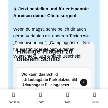
☀️
Jetzt bestellen und für entspannte
Anreisen deiner Gäste sorgen!
Wenn du magst, schreibe ich dir auch
gerne Varianten mit anderen Texten wie
„Ferienwohnung“, „Campinggäste“, „Nur
für Gäste“ oder deinem eigenen
Häufige Fragen zu
Wunschtext. Sag einfach Bescheid!
diesem Schild
Wo kann das Schild
„Urlaubsgäste Parkplatzschild
Urlaubsgast P“ eingesetzt
werden?
Startseite
Konto
Korb
Suche
Wofür ist das Schild