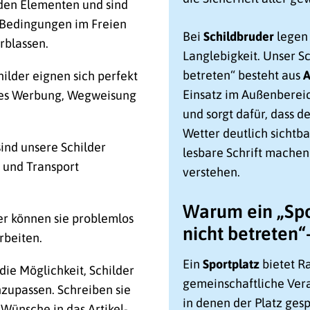
 den Elementen und sind
n Bedingungen im Freien
Bei
Schildbruder
legen 
rblassen.
Langlebigkeit. Unser Sc
betreten“ besteht aus
A
lder eignen sich perfekt
Einsatz im Außenbereich
 es Werbung, Wegweisung
und sorgt dafür, dass d
Wetter deutlich sichtba
 sind unsere Schilder
lesbare Schrift machen 
n und Transport
verstehen.
Warum ein „Spor
er können sie problemlos
nicht betreten“-
rbeiten.
Ein
Sportplatz
bietet Ra
die Möglichkeit, Schilder
gemeinschaftliche Vera
zupassen. Schreiben sie
in denen der Platz gesp
 Wünsche in das Artikel-