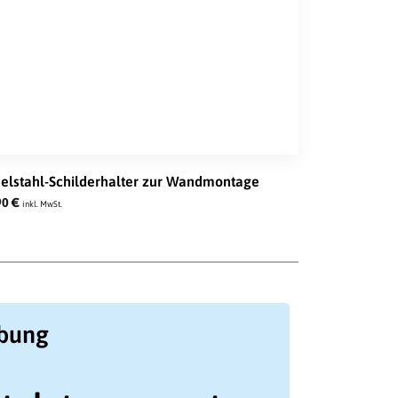
elstahl-Schilderhalter zur Wandmontage
90
€
inkl. MwSt.
ibung