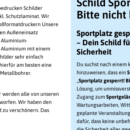
Schild Spor
 bedrucken Schilder
Bitte nicht
nkl. Schutzlaminat. Wir
Großformatdruckern Unsere
Sportplatz gespe
 den Außeneinsatz
e Aluminium-
– Dein Schild 
s Aluminium mit einem
Sicherheit
hilder sehr einfach
Du suchst nach einem k
hierfür am besten eine
hinzuweisen, dass ein
S
Metallbohrer.
„
Sportplatz gesperrt! B
Lösung, um unmissvers
r werden alle von unseren
Zugang zum
Sportgelä
worfen. Wir haben den
Wartungsarbeiten, Wit
d zu verschönern. Das
geplante Veranstaltung
dafür, dass keine unbe
die Sicherheit aller gew