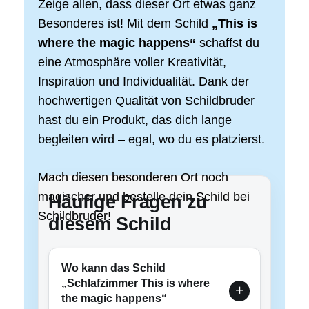
Zeige allen, dass dieser Ort etwas ganz
Besonderes ist! Mit dem Schild
„This is
where the magic happens“
schaffst du
eine Atmosphäre voller Kreativität,
Inspiration und Individualität. Dank der
hochwertigen Qualität von Schildbruder
hast du ein Produkt, das dich lange
begleiten wird – egal, wo du es platzierst.
Mach diesen besonderen Ort noch
magischer und bestelle dein Schild bei
Häufige Fragen zu
Schildbruder!
diesem Schild
Wo kann das Schild
„Schlafzimmer This is where
the magic happens“