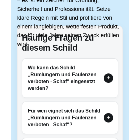
– es ist ein Zeichen für Ordnung,
Sicherheit und Professionalität. Setze
klare Regeln mit Stil und profitiere von
einem langlebigen, wetterfesten Produkt,
das für viele Jahre seinen Zweck erfüllen
Häufige Fragen zu
wird.
diesem Schild
Wo kann das Schild
„Rumlungern und Faulenzen
verboten - Schaf“ eingesetzt
werden?
Für wen eignet sich das Schild
„Rumlungern und Faulenzen
verboten - Schaf“?