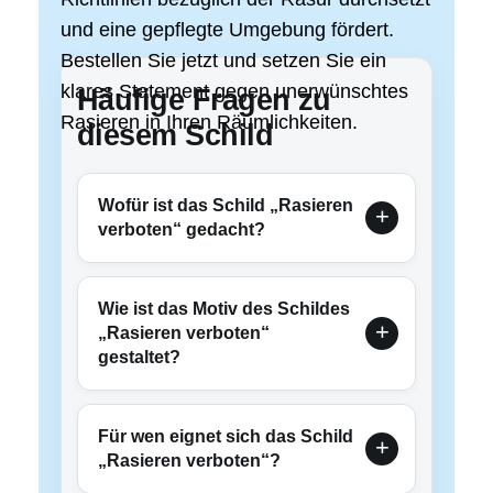
und eine gepflegte Umgebung fördert.
Bestellen Sie jetzt und setzen Sie ein
klares Statement gegen unerwünschtes
Häufige Fragen zu
Rasieren in Ihren Räumlichkeiten.
diesem Schild
Wofür ist das Schild „Rasieren
verboten“ gedacht?
Wie ist das Motiv des Schildes
„Rasieren verboten“
gestaltet?
Für wen eignet sich das Schild
„Rasieren verboten“?