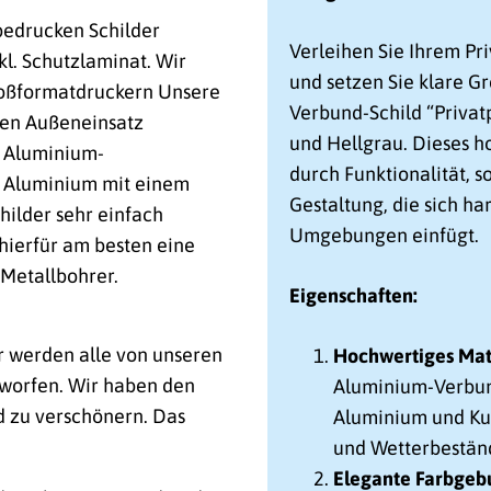
 bedrucken Schilder
Verleihen Sie Ihrem Pr
nkl. Schutzlaminat. Wir
und setzen Sie klare G
Großformatdruckern Unsere
Verbund-Schild “Privat
 den Außeneinsatz
und Hellgrau. Dieses h
e Aluminium-
durch Funktionalität, s
s Aluminium mit einem
Gestaltung, die sich h
hilder sehr einfach
Umgebungen einfügt.
hierfür am besten eine
Metallbohrer.
Eigenschaften:
r werden alle von unseren
Hochwertiges Mate
worfen. Wir haben den
Aluminium-Verbund
d zu verschönern. Das
Aluminium und Kun
und Wetterbeständ
Elegante Farbgeb