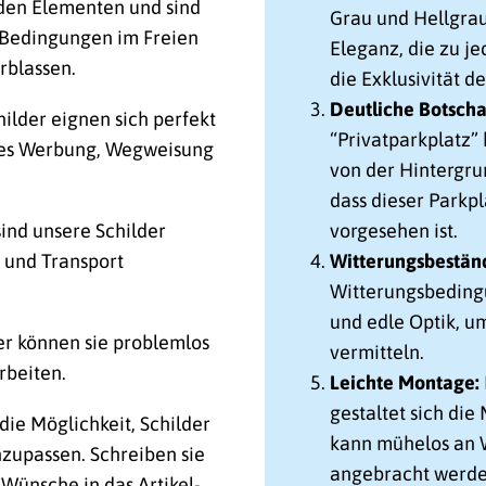
 den Elementen und sind
Grau und Hellgrau
n Bedingungen im Freien
Eleganz, die zu j
rblassen.
die Exklusivität d
Deutliche Botscha
lder eignen sich perfekt
“Privatparkplatz” 
 es Werbung, Wegweisung
von der Hintergrun
dass dieser Parkpl
 sind unsere Schilder
vorgesehen ist.
n und Transport
Witterungsbeständ
Witterungsbedingu
und edle Optik, u
er können sie problemlos
vermitteln.
rbeiten.
Leichte Montage:
gestaltet sich die
die Möglichkeit, Schilder
kann mühelos an 
zupassen. Schreiben sie
angebracht werde
 Wünsche in das Artikel-