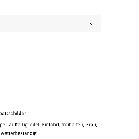
botsschilder
per
,
auffällig
,
edel
,
Einfahrt
,
freihalten
,
Grau
,
,
wetterbeständig