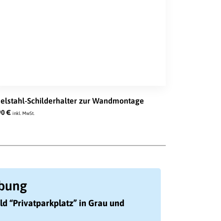
elstahl-Schilderhalter zur Wandmontage
90
€
inkl. MwSt.
ibung
ld “Privatparkplatz” in Grau und