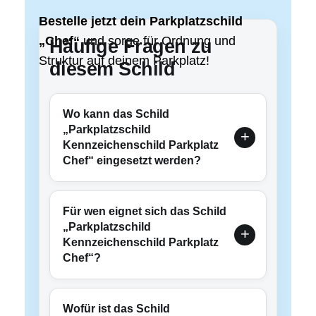
Bestelle jetzt dein Parkplatzschild
„Chef“
und sorge für Ordnung und
Häufige Fragen zu
Struktur auf deinem Parkplatz!
diesem Schild
Wo kann das Schild
„Parkplatzschild
Kennzeichenschild Parkplatz
Chef“ eingesetzt werden?
Für wen eignet sich das Schild
„Parkplatzschild
Kennzeichenschild Parkplatz
Chef“?
Wofür ist das Schild