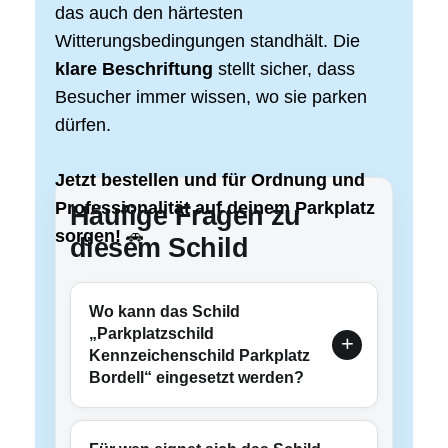
das auch den härtesten
Witterungsbedingungen standhält. Die
klare Beschriftung
stellt sicher, dass
Besucher immer wissen, wo sie parken
dürfen.
Jetzt bestellen und für Ordnung und
Professionalität auf deinem Parkplatz
Häufige Fragen zu
sorgen!
🚗
diesem Schild
Wo kann das Schild
„Parkplatzschild
Kennzeichenschild Parkplatz
Bordell“ eingesetzt werden?