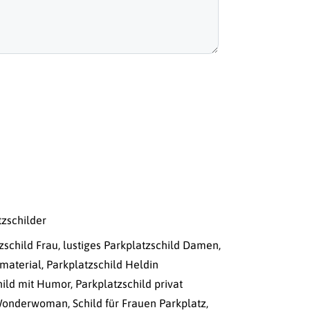
tzschilder
zschild Frau
,
lustiges Parkplatzschild Damen
,
material
,
Parkplatzschild Heldin
hild mit Humor
,
Parkplatzschild privat
 Wonderwoman
,
Schild für Frauen Parkplatz
,