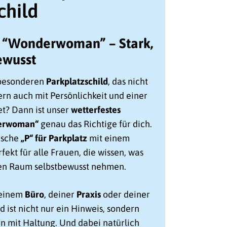
child
d “Wonderwoman” – Stark,
bewusst
 besonderen
Parkplatzschild
, das nicht
dern auch mit Persönlichkeit und einer
et? Dann ist unser
wetterfestes
derwoman“
genau das Richtige für dich.
sische
„P“ für Parkplatz
mit einem
fekt für alle Frauen, die wissen, was
hren Raum selbstbewusst nehmen.
deinem
Büro
, deiner
Praxis
oder deiner
d ist nicht nur ein Hinweis, sondern
 mit Haltung. Und dabei natürlich