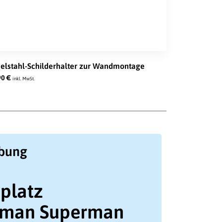
elstahl-Schilderhalter zur Wandmontage
90
€
inkl. MwSt.
ibung
kplatz
man Superman