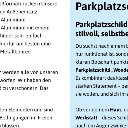
Parkplatzs
Großformatdruckern Unsere
 den Außeneinsatz
e Aluminium-
Parkplatzschil
s Aluminium mit einem
stilvoll, selbst
hilder sehr einfach
hierfür am besten eine
Du suchst nach einem
Metallbohrer.
nur funktional ist, son
klaren Botschaft punkt
Parkplatzschild „Won
r werden alle von unseren
Es kombiniert das klas
worfen. Wir haben den
starken Statement – per
d zu verschönern. Das
sie wollen, und sich i
 den Elementen und sind
Ob vor deinem
Haus
, 
n Bedingungen im Freien
Werkstatt
– dieses Schil
rblassen.
auch ein Augenzwinkern