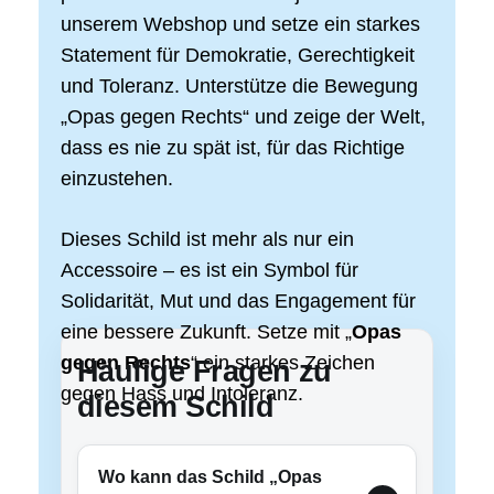
unserem Webshop und setze ein starkes
Statement für Demokratie, Gerechtigkeit
und Toleranz. Unterstütze die Bewegung
„Opas gegen Rechts“ und zeige der Welt,
dass es nie zu spät ist, für das Richtige
einzustehen.
Dieses Schild ist mehr als nur ein
Accessoire – es ist ein Symbol für
Solidarität, Mut und das Engagement für
eine bessere Zukunft. Setze mit „
Opas
gegen Rechts
“ ein starkes Zeichen
Häufige Fragen zu
gegen Hass und Intoleranz.
diesem Schild
Wo kann das Schild „Opas