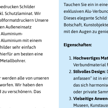
Tauchen Sie ein in eine
 bedrucken Schilder
exklusiven Alu-Verbund
nkl. Schutzlaminat. Wir
Dieses elegante Schild
Großformatdruckern Unsere
Botschaft, Kunstobjekt
 den Außeneinsatz
mit den Augen zu geni
e Aluminium-
s Aluminium mit einem
Eigenschaften:
hilder sehr einfach
hierfür am besten eine
Hochwertiges Mate
Metallbohrer.
Verbundmaterial f
Stilvolles Design:
D
r werden alle von unseren
anfassen” ist in 
worfen. Wir haben den
das sich harmonis
d zu verschönern. Das
oder private Samm
Vielseitige Anwen
Museen, Kunstauss