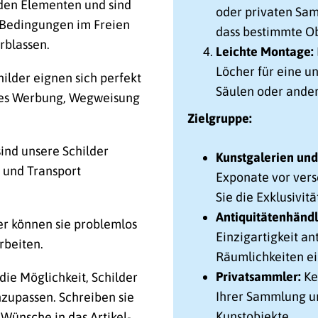
 den Elementen und sind
oder privaten Sa
n Bedingungen im Freien
dass bestimmte Ob
rblassen.
Leichte Montage:
Löcher für eine u
lder eignen sich perfekt
Säulen oder ander
 es Werbung, Wegweisung
Zielgruppe:
 sind unsere Schilder
Kunstgalerien un
n und Transport
Exponate vor ver
Sie die Exklusivitä
Antiquitätenhändl
er können sie problemlos
Einzigartigkeit an
rbeiten.
Räumlichkeiten e
Privatsammler:
Ke
die Möglichkeit, Schilder
Ihrer Sammlung un
zupassen. Schreiben sie
Kunstobjekte.
 Wünsche in das Artikel-