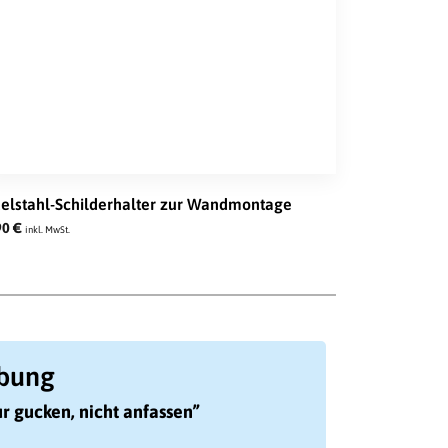
elstahl-Schilderhalter zur Wandmontage
90
€
inkl. MwSt.
ibung
r gucken, nicht anfassen”