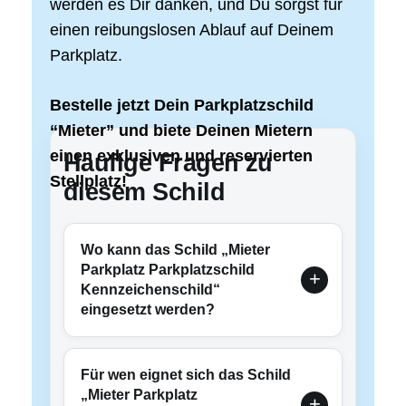
werden es Dir danken, und Du sorgst für
einen reibungslosen Ablauf auf Deinem
Parkplatz.
Bestelle jetzt Dein Parkplatzschild
“Mieter” und biete Deinen Mietern
einen exklusiven und reservierten
Häufige Fragen zu
Stellplatz!
diesem Schild
Wo kann das Schild „Mieter
Parkplatz Parkplatzschild
Kennzeichenschild“
eingesetzt werden?
Für wen eignet sich das Schild
„Mieter Parkplatz