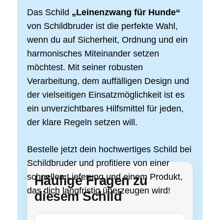
Das Schild
„Leinenzwang für Hunde“
von Schildbruder ist die perfekte Wahl,
wenn du auf Sicherheit, Ordnung und ein
harmonisches Miteinander setzen
möchtest. Mit seiner robusten
Verarbeitung, dem auffälligen Design und
der vielseitigen Einsatzmöglichkeit ist es
ein unverzichtbares Hilfsmittel für jeden,
der klare Regeln setzen will.
Bestelle jetzt dein hochwertiges Schild bei
Schildbruder und profitiere von einer
schnellen Lieferung und einem Produkt,
Häufige Fragen zu
das dich langfristig überzeugen wird!
diesem Schild