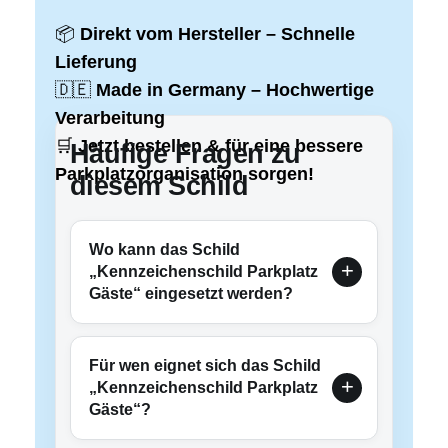
📦
Direkt vom Hersteller – Schnelle
Lieferung
🇩🇪
Made in Germany – Hochwertige
Verarbeitung
🛒
Jetzt bestellen & für eine bessere
Häufige Fragen zu
Parkplatzorganisation sorgen!
diesem Schild
Wo kann das Schild
„Kennzeichenschild Parkplatz
Gäste“ eingesetzt werden?
Für wen eignet sich das Schild
„Kennzeichenschild Parkplatz
Gäste“?