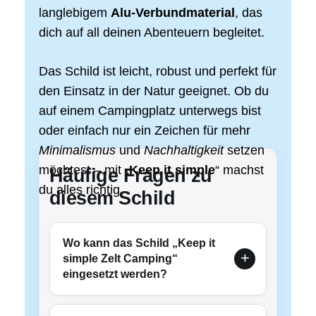
langlebigem
Alu-Verbundmaterial
, das
dich auf all deinen Abenteuern begleitet.
Das Schild ist leicht, robust und perfekt für
den Einsatz in der Natur geeignet. Ob du
auf einem Campingplatz unterwegs bist
oder einfach nur ein Zeichen für mehr
Minimalismus
und
Nachhaltigkeit
setzen
möchtest – mit „
Keep it simple
“ machst
Häufige Fragen zu
du alles richtig.
diesem Schild
Wo kann das Schild „Keep it
simple Zelt Camping“
eingesetzt werden?