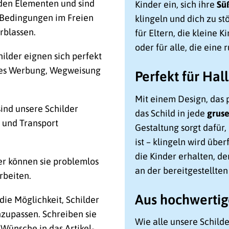
 den Elementen und sind
Kinder ein, sich ihre
Sü
n Bedingungen im Freien
klingeln und dich zu st
rblassen.
für Eltern, die kleine K
oder für alle, die ein
lder eignen sich perfekt
 es Werbung, Wegweisung
Perfekt für Ha
Mit einem Design, das p
 sind unsere Schilder
das Schild in jede
gruse
n und Transport
Gestaltung sorgt dafür,
ist – klingeln wird über
die Kinder erhalten, de
er können sie problemlos
an der bereitgestellte
rbeiten.
Aus hochwerti
die Möglichkeit, Schilder
zupassen. Schreiben sie
Wie alle unsere Schilde
 Wünsche in das Artikel-