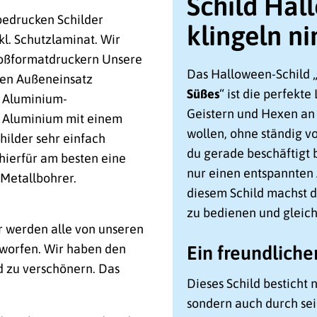
Schild Hal
 bedrucken Schilder
klingeln n
nkl. Schutzlaminat. Wir
Großformatdruckern Unsere
Das Halloween-Schild 
 den Außeneinsatz
Süßes
“ ist die perfekte
e Aluminium-
Geistern und Hexen an
s Aluminium mit einem
wollen, ohne ständig v
hilder sehr einfach
du gerade beschäftigt b
hierfür am besten eine
nur einen entspannten
Metallbohrer.
diesem Schild machst du
zu bedienen und gleichz
r werden alle von unseren
worfen. Wir haben den
Ein freundlicher
d zu verschönern. Das
Dieses Schild besticht 
sondern auch durch se