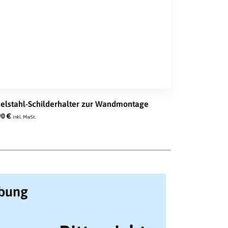
elstahl-Schilderhalter zur Wandmontage
90
€
inkl. MwSt.
ibung