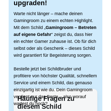
upgraden!
Warte nicht länger – mache deinen
Gamingroom zu einem echten Highlight.
Mit dem Schild „
Gamingroom – Betreten
auf eigene Gefahr
“ zeigst du, dass hier
ein echter Gamer zuhause ist. Ob für dich
selbst oder als Geschenk – dieses Schild
wird garantiert für Begeisterung sorgen.
Bestelle jetzt bei Schildbruder und
profitiere von höchster Qualität, schnellem
Service und einem Schild, das genauso
einzigartig ist wie du. Dein Gamingroom
verdient nur das Beste – also worauf
Häufige Fragen zu
wartest du noch?
diesem Schild