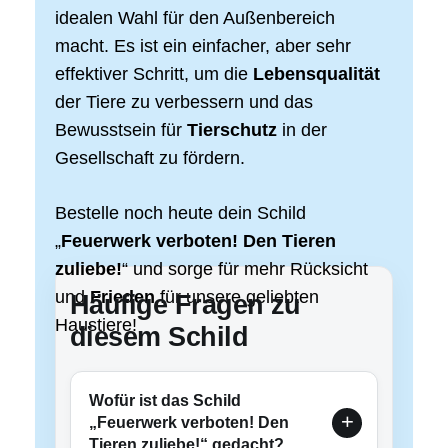
idealen Wahl für den Außenbereich
macht. Es ist ein einfacher, aber sehr
effektiver Schritt, um die
Lebensqualität
der Tiere zu verbessern und das
Bewusstsein für
Tierschutz
in der
Gesellschaft zu fördern.
Bestelle noch heute dein Schild
„
Feuerwerk verboten! Den Tieren
zuliebe!
“ und sorge für mehr Rücksicht
und
Frieden
für unsere geliebten
Häufige Fragen zu
Haustiere!
diesem Schild
Wofür ist das Schild
„Feuerwerk verboten! Den
Tieren zuliebe!“ gedacht?