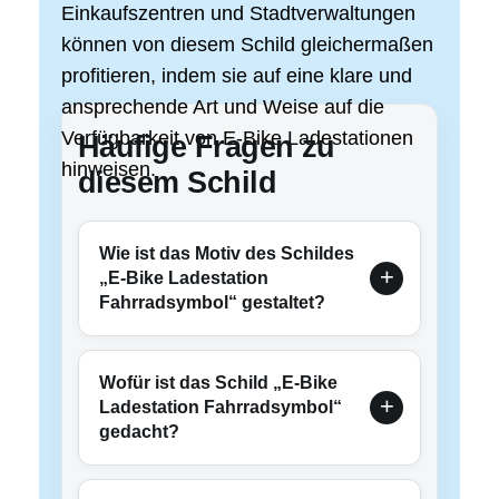
Einkaufszentren und Stadtverwaltungen
können von diesem Schild gleichermaßen
profitieren, indem sie auf eine klare und
ansprechende Art und Weise auf die
Verfügbarkeit von E-Bike Ladestationen
Häufige Fragen zu
hinweisen.
diesem Schild
Wie ist das Motiv des Schildes
„E-Bike Ladestation
Fahrradsymbol“ gestaltet?
Wofür ist das Schild „E-Bike
Ladestation Fahrradsymbol“
gedacht?