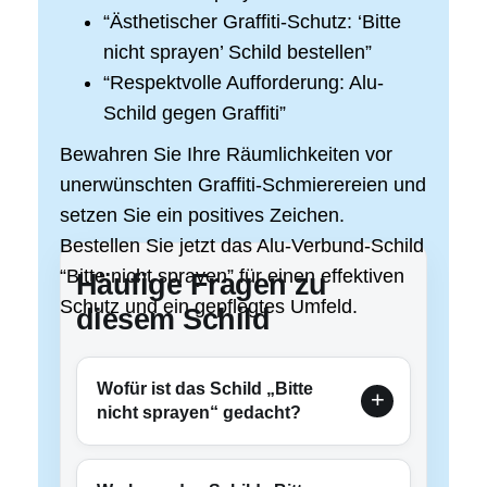
“Ästhetischer Graffiti-Schutz: ‘Bitte
nicht sprayen’ Schild bestellen”
“Respektvolle Aufforderung: Alu-
Schild gegen Graffiti”
Bewahren Sie Ihre Räumlichkeiten vor
unerwünschten Graffiti-Schmierereien und
setzen Sie ein positives Zeichen.
Bestellen Sie jetzt das Alu-Verbund-Schild
“Bitte nicht sprayen” für einen effektiven
Häufige Fragen zu
Schutz und ein gepflegtes Umfeld.
diesem Schild
Wofür ist das Schild „Bitte
nicht sprayen“ gedacht?