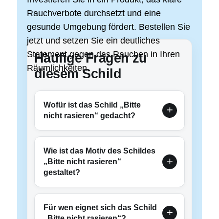
Rauchverbote durchsetzt und eine
gesunde Umgebung fördert. Bestellen Sie
jetzt und setzen Sie ein deutliches
Statement gegen das Rauchen in Ihren
Häufige Fragen zu
Räumlichkeiten.
diesem Schild
Wofür ist das Schild „Bitte
nicht rasieren“ gedacht?
Wie ist das Motiv des Schildes
„Bitte nicht rasieren“
gestaltet?
Für wen eignet sich das Schild
„Bitte nicht rasieren“?