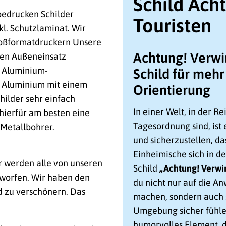
Schild Ach
 bedrucken Schilder
Touristen
nkl. Schutzlaminat. Wir
Großformatdruckern Unsere
Achtung! Verwir
 den Außeneinsatz
e Aluminium-
Schild für mehr
s Aluminium mit einem
Orientierung
hilder sehr einfach
In einer Welt, in der 
hierfür am besten eine
Tagesordnung sind, ist 
Metallbohrer.
und sicherzustellen, da
Einheimische sich in 
r werden alle von unseren
Schild
„Achtung! Verwir
worfen. Wir haben den
du nicht nur auf die A
d zu verschönern. Das
machen, sondern auch si
Umgebung sicher fühlen.
humorvolles Element, d