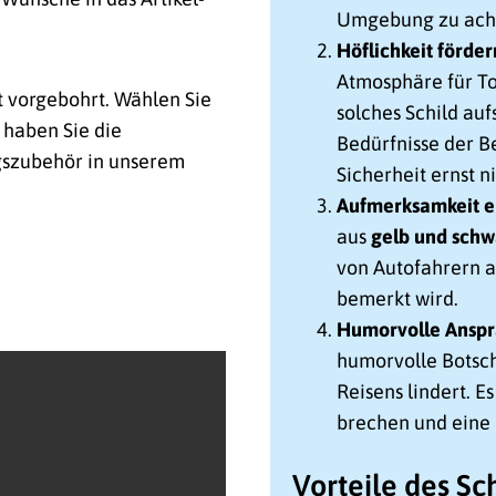
Umgebung zu ach
Höflichkeit förder
Atmosphäre für To
t vorgebohrt. Wählen Sie
solches Schild aufs
 haben Sie die
Bedürfnisse der B
gszubehör in unserem
Sicherheit ernst n
Aufmerksamkeit 
aus
gelb und schw
von Autofahrern a
bemerkt wird.
Humorvolle Ansp
humorvolle Botscha
Reisens lindert. E
brechen und eine 
Vorteile des Sc