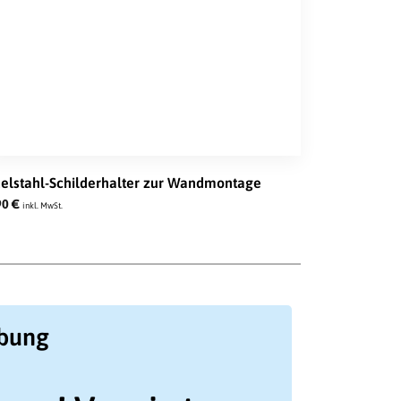
elstahl-Schilderhalter zur Wandmontage
90
€
inkl. MwSt.
ibung