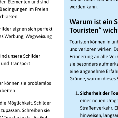
 den Elementen und sind
werden kann.
n Bedingungen im Freien
rblassen.
Warum ist ein S
lder eignen sich perfekt
Touristen“ wich
 es Werbung, Wegweisung
Touristen können in u
und verloren wirken. Da
 sind unsere Schilder
Erinnerung an alle Ver
n und Transport
sie besonders aufmerks
eine angenehme Erfahru
Gründe, warum dieses S
er können sie problemlos
rbeiten.
Sicherheit der Tou
einer neuen Umge
die Möglichkeit, Schilder
Straßenverkehr. E
zupassen. Schreiben sie
hinweisen, langsa
 Wünsche in das Artikel-