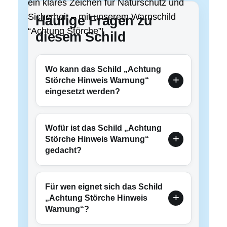
ein klares Zeichen für Naturschutz und
Sicherheit – mit unserem Warnschild
Häufige Fragen zu
“Achtung Störche”!
diesem Schild
Wo kann das Schild „Achtung
Störche Hinweis Warnung“
eingesetzt werden?
Wofür ist das Schild „Achtung
Störche Hinweis Warnung“
gedacht?
Für wen eignet sich das Schild
„Achtung Störche Hinweis
Warnung“?