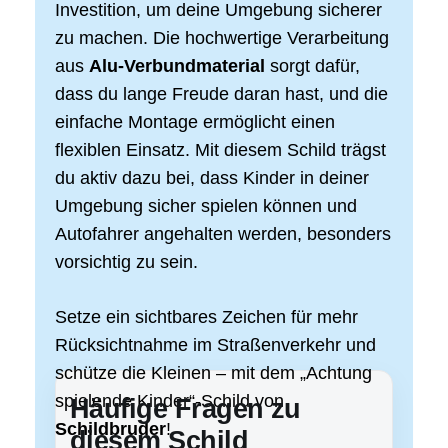
Investition, um deine Umgebung sicherer
zu machen. Die hochwertige Verarbeitung
aus
Alu-Verbundmaterial
sorgt dafür,
dass du lange Freude daran hast, und die
einfache Montage ermöglicht einen
flexiblen Einsatz. Mit diesem Schild trägst
du aktiv dazu bei, dass Kinder in deiner
Umgebung sicher spielen können und
Autofahrer angehalten werden, besonders
vorsichtig zu sein.
Setze ein sichtbares Zeichen für mehr
Rücksichtnahme im Straßenverkehr und
schütze die Kleinen – mit dem „Achtung
spielende Kinder“-Schild von
Häufige Fragen zu
Schildbruder
!
diesem Schild