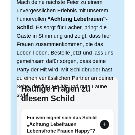
Mach deine nächste Feier zu einem
unvergesslichen Erlebnis mit unserem
humorvollen
“Achtung Lebefrauen”-
Schild
. Es sorgt für Lacher, bringt die
Gäste in Stimmung und zeigt, dass hier
Frauen zusammenkommen, die das
Leben lieben. Bestelle jetzt und lass uns
gemeinsam dafür sorgen, dass deine
Party der Hit wird. Mit Schildbruder hast
du einen verlässlichen Partner an deiner
Seite, der für Qualität und gute Laune
Häufige Fragen zu
steht.
diesem Schild
Für wen eignet sich das Schild
„Achtung Lebefrauen
Lebensfrohe Frauen Happy“?