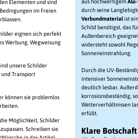
aus hochwertigem
Alu
 den Elementen und sind
durch seine Langlebigk
n Bedingungen im Freien
Verbundmaterial
ist e
rblassen.
Schild benötigst, das fü
lder eignen sich perfekt
Außenbereich geeignet is
 es Werbung, Wegweisung
widersteht sowohl Rege
Sonneneinstrahlung.
 sind unsere Schilder
Durch die UV-Beständig
n und Transport
intensiver Sonneneinstr
deutlich lesbar. Außerd
korrosionsbeständig, so
er können sie problemlos
Wetterverhältnissen la
rbeiten.
erfüllt.
die Möglichkeit, Schilder
zupassen. Schreiben sie
Klare Botschaf
 Wünsche in das Artikel-