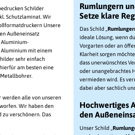
Rumlungern und
 bedrucken Schilder
Setze klare Rege
nkl. Schutzlaminat. Wir
Großformatdruckern Unsere
Das Schild „
Rumlungern
 den Außeneinsatz
ideale Lösung, wenn d
e Aluminium-
Vorgarten oder an öffe
s Aluminium mit einem
Klarheit sorgen möchtest
hilder sehr einfach
dass unerwünschtes Ve
hierfür am besten eine
oder unangebrachtes 
Metallbohrer.
vermieden wird. Es verm
dabei aber sachlich un
r werden alle von unseren
Hochwertiges A
worfen. Wir haben den
den Außeneins
d zu verschönern. Das
Unser Schild „
Rumlunge