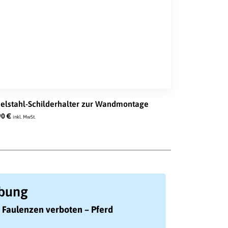
elstahl-Schilderhalter zur Wandmontage
90
€
inkl. MwSt.
ibung
 Faulenzen verboten – Pferd