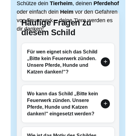
Schütze dein
Tierheim
, deinen
Pferdehof
oder einfach dein
Heim
vor den Gefahren
von Feuerwerk – deine Tiere werden es
Häufige Fragen zu
dir danken!
diesem Schild
Für wen eignet sich das Schild
„Bitte kein Feuerwerk zünden.
Unsere Pferde, Hunde und
Katzen danken!“?
Wo kann das Schild „Bitte kein
Feuerwerk zünden. Unsere
Pferde, Hunde und Katzen
danken!“ eingesetzt werden?
Wie ist das Motiv des Schildes