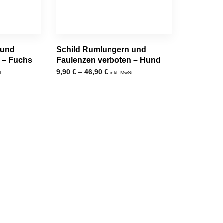
 und
Schild Rumlungern und
 – Fuchs
Faulenzen verboten – Hund
9,90
€
–
46,90
€
t.
inkl. MwSt.