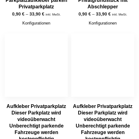
Parkplatzaufkleber parken
Privatgrundstück mit
Privatparkplatz
Abschlepper
0,90
€
–
33,90
€
0,90
€
–
33,90
€
inkl. MwSt.
inkl. MwSt.
Konfigurationen
Konfigurationen
Aufkleber Privatparkplatz
Aufkleber Privatparkplatz
Dieser Parkplatz wird
Dieser Parkplatz wird
videoüberwacht
videoüberwacht
Unberechtigt parkende
Unberechtigt parkende
Fahrzeuge werden
Fahrzeuge werden
kostenpflichtig
kostenpflichtig