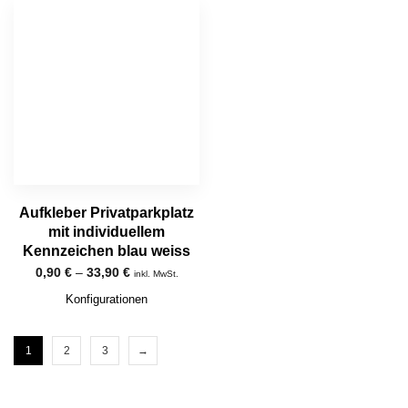
Aufkleber Privatparkplatz
mit individuellem
Kennzeichen blau weiss
0,90
€
–
33,90
€
inkl. MwSt.
Konfigurationen
1
2
3
→