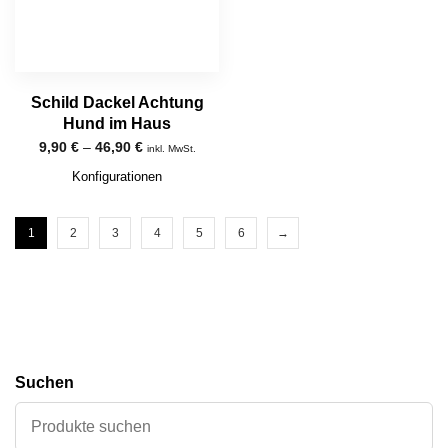
Schild Dackel Achtung
Hund im Haus
9,90
€
–
46,90
€
inkl. MwSt.
Konfigurationen
1
2
3
4
5
6
→
Suchen