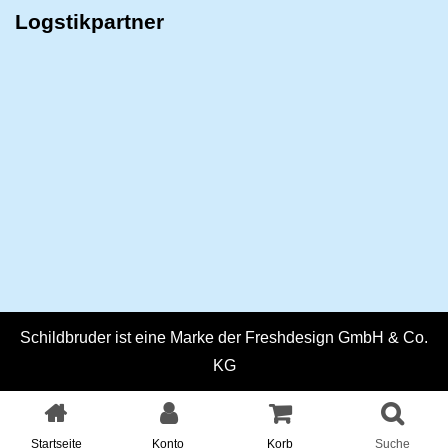
Logstikpartner
Schildbruder ist eine Marke der Freshdesign GmbH & Co.
KG
Konzept, Gestaltung und Umsetzung der Webseite:
www.freshdesign.de
Startseite
Konto
Korb
Suche