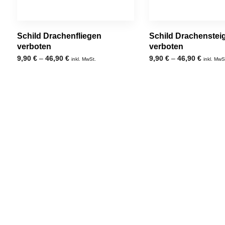
Schild Drachenfliegen
Schild Drachenstei
verboten
verboten
9,90
€
–
46,90
€
9,90
€
–
46,90
€
inkl. MwSt.
inkl. MwS